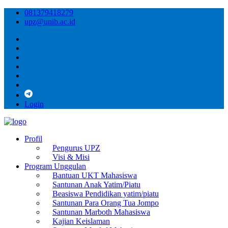
081379418279
upz@unib.ac.id
Login
Profil
Pengurus UPZ
Visi & Misi
Program Unggulan
Bantuan UKT Mahasiswa
Santunan Anak Yatim/Piatu
Beasiswa Pendidikan yatim/piatu
Santunan Para Orang Tua Jompo
Santunan Marboth Mahasiswa
Kajian Keislaman