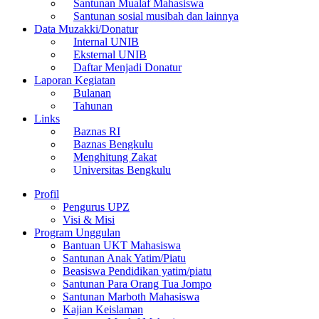
Santunan Mualaf Mahasiswa
Santunan sosial musibah dan lainnya
Data Muzakki/Donatur
Internal UNIB
Eksternal UNIB
Daftar Menjadi Donatur
Laporan Kegiatan
Bulanan
Tahunan
Links
Baznas RI
Baznas Bengkulu
Menghitung Zakat
Universitas Bengkulu
Profil
Pengurus UPZ
Visi & Misi
Program Unggulan
Bantuan UKT Mahasiswa
Santunan Anak Yatim/Piatu
Beasiswa Pendidikan yatim/piatu
Santunan Para Orang Tua Jompo
Santunan Marboth Mahasiswa
Kajian Keislaman