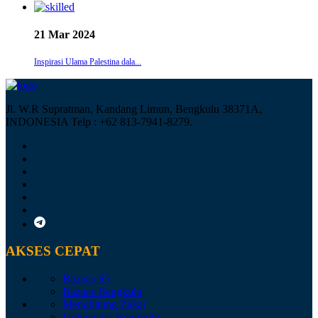
21 Mar 2024
Inspirasi Ulama Palestina dala...
Jl. W.R Supratman, Kandang Limun, Bengkulu 38371A,
INDONESIA Telp : +62 813-7941-8279.
AKSES CEPAT
Baznas RI
Baznas Bengkulu
Menghitung Zakat
Universitas Bengkulu