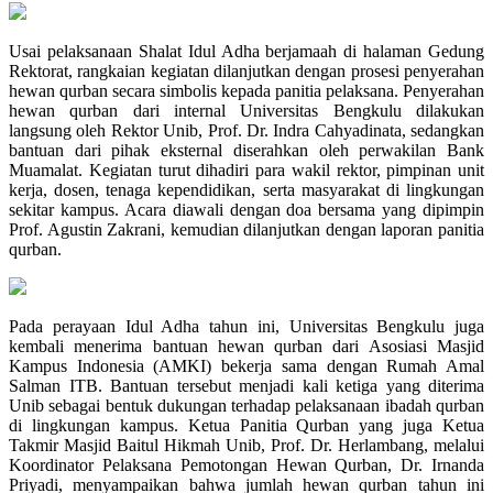
Usai pelaksanaan Shalat Idul Adha berjamaah di halaman Gedung
Rektorat, rangkaian kegiatan dilanjutkan dengan prosesi penyerahan
hewan qurban secara simbolis kepada panitia pelaksana. Penyerahan
hewan qurban dari internal Universitas Bengkulu dilakukan
langsung oleh Rektor Unib, Prof. Dr. Indra Cahyadinata, sedangkan
bantuan dari pihak eksternal diserahkan oleh perwakilan Bank
Muamalat. Kegiatan turut dihadiri para wakil rektor, pimpinan unit
kerja, dosen, tenaga kependidikan, serta masyarakat di lingkungan
sekitar kampus. Acara diawali dengan doa bersama yang dipimpin
Prof. Agustin Zakrani, kemudian dilanjutkan dengan laporan panitia
qurban.
Pada perayaan Idul Adha tahun ini, Universitas Bengkulu juga
kembali menerima bantuan hewan qurban dari Asosiasi Masjid
Kampus Indonesia (AMKI) bekerja sama dengan Rumah Amal
Salman ITB. Bantuan tersebut menjadi kali ketiga yang diterima
Unib sebagai bentuk dukungan terhadap pelaksanaan ibadah qurban
di lingkungan kampus. Ketua Panitia Qurban yang juga Ketua
Takmir Masjid Baitul Hikmah Unib, Prof. Dr. Herlambang, melalui
Koordinator Pelaksana Pemotongan Hewan Qurban, Dr. Irnanda
Priyadi, menyampaikan bahwa jumlah hewan qurban tahun ini