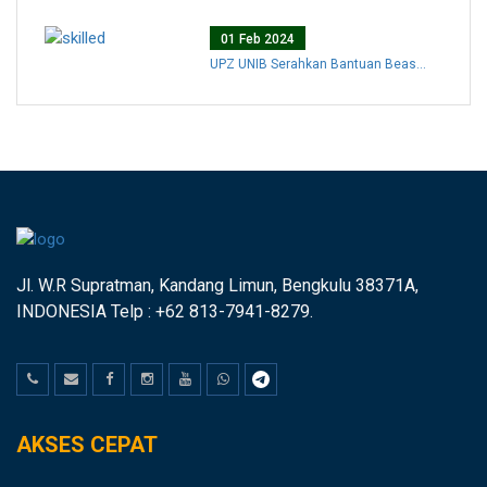
01 Feb 2024
UPZ UNIB Serahkan Bantuan Beas...
Jl. W.R Supratman, Kandang Limun, Bengkulu 38371A,
INDONESIA Telp : +62 813-7941-8279.
AKSES CEPAT