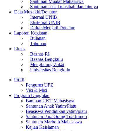
Santunan Mualaf Mahasiswa
Santunan sosial musibah dan lainnya
Data Muzakki/Donatur
Internal UNIB
Eksternal UNIB
Daftar Menjadi Donatur
Laporan Kegiatan
Bulanan
Tahunan
Links
Baznas RI
Baznas Bengkulu
Menghitung Zakat
Universitas Bengkulu
Profil
Pengurus UPZ
Visi & Misi
Program Unggulan
Bantuan UKT Mahasiswa
Santunan Anak Yatim/Piatu
Beasiswa Pendidikan yatim/piatu
Santunan Para Orang Tua Jompo
Santunan Marboth Mahasiswa
Kajian Keislaman