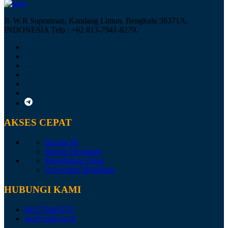
Jl. W.R Supratman, Kandang Limun, Bengkulu 38371A,
INDONESIA Telp : +62 813-7941-8279.
AKSES CEPAT
Baznas RI
Baznas Bengkulu
Menghitung Zakat
Universitas Bengkulu
HUBUNGI KAMI
081379418279
upz@unib.ac.id