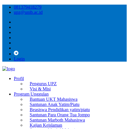
081379418279
upz@unib.ac.id
Login
Profil
Pengurus UPZ
Visi & Misi
Program Unggulan
Bantuan UKT Mahasiswa
Santunan Anak Yatim/Piatu
Beasiswa Pendidikan yatim/piatu
Santunan Para Orang Tua Jompo
Santunan Marboth Mahasiswa
Kajian Keislaman