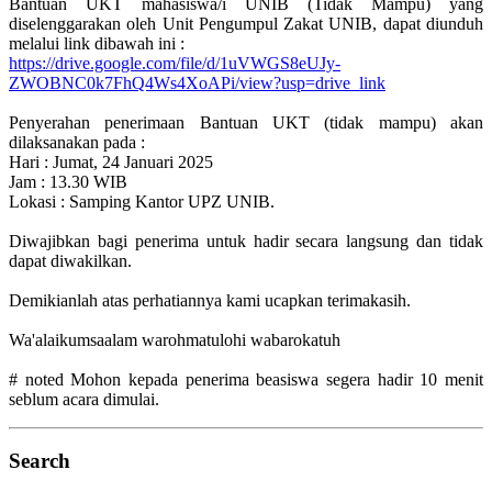
Bantuan UKT mahasiswa/i UNIB (Tidak Mampu) yang
diselenggarakan oleh Unit Pengumpul Zakat UNIB, dapat diunduh
melalui link dibawah ini :
https://drive.google.com/file/d/1uVWGS8eUJy-
ZWOBNC0k7FhQ4Ws4XoAPi/view?usp=drive_link
Penyerahan penerimaan Bantuan UKT (tidak mampu) akan
dilaksanakan pada :
Hari : Jumat, 24 Januari 2025
Jam : 13.30 WIB
Lokasi : Samping Kantor UPZ UNIB.
Diwajibkan bagi penerima untuk hadir secara langsung dan tidak
dapat diwakilkan.
Demikianlah atas perhatiannya kami ucapkan terimakasih.
Wa'alaikumsaalam warohmatulohi wabarokatuh
# noted Mohon kepada penerima beasiswa segera hadir 10 menit
seblum acara dimulai.
Search