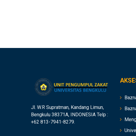
AKSE
Bazn
Jl. W.R Supratman, Kandang Limun,
Bazn
Bengkulu 38371A, INDONESIA Telp :
Meng
+62 813-7941-8279.
Unive