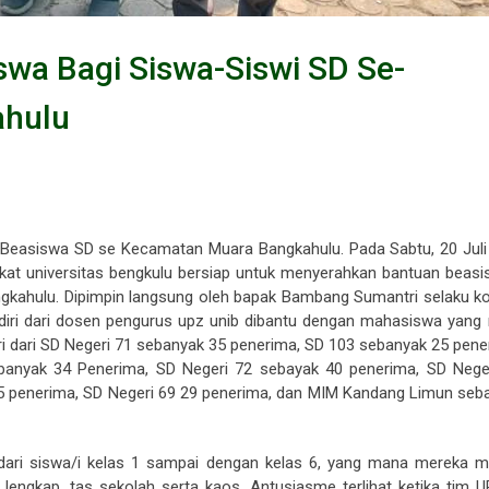
wa Bagi Siswa-Siswi SD Se-
ahulu
Beasiswa SD se Kecamatan Muara Bangkahulu. Pada Sabtu, 20 Juli 
kat universitas bengkulu bersiap untuk menyerahkan bantuan beasi
gkahulu. Dipimpin langsung oleh bapak Bambang Sumantri selaku ko
iri dari dosen pengurus upz unib dibantu dengan mahasiswa yang 
diri dari SD Negeri 71 sebanyak 35 penerima, SD 103 sebanyak 25 pen
banyak 34 Penerima, SD Negeri 72 sebayak 40 penerima, SD Nege
35 penerima, SD Negeri 69 29 penerima, dan MIM Kandang Limun seb
i dari siswa/i kelas 1 sampai dengan kelas 6, yang mana mereka 
 lengkap, tas sekolah serta kaos. Antusiasme terlihat ketika tim 