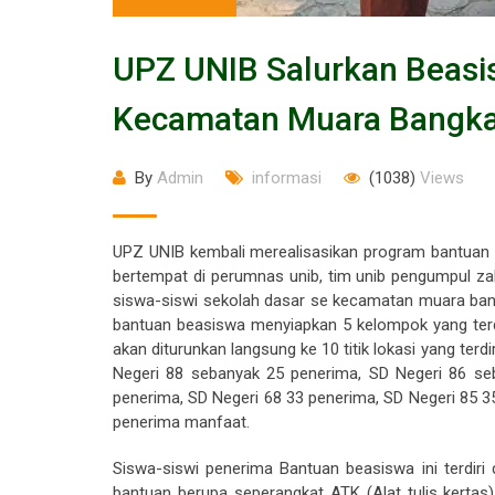
UPZ UNIB Salurkan Beasis
Kecamatan Muara Bangk
By
Admin
informasi
(1038)
Views
UPZ UNIB kembali merealisasikan program bantuan 
bertempat di perumnas unib, tim unib pengumpul za
siswa-siswi sekolah dasar se kecamatan muara ban
bantuan beasiswa menyiapkan 5 kelompok yang terd
akan diturunkan langsung ke 10 titik lokasi yang ter
Negeri 88 sebanyak 25 penerima, SD Negeri 86 se
penerima, SD Negeri 68 33 penerima, SD Negeri 85 
penerima manfaat.
Siswa-siswi penerima Bantuan beasiswa ini terdir
bantuan berupa seperangkat ATK (Alat tulis kertas)