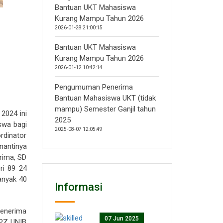
Bantuan UKT Mahasiswa
Kurang Mampu Tahun 2026
2026-01-28 21:00:15
Bantuan UKT Mahasiswa
Kurang Mampu Tahun 2026
2026-01-12 10:42:14
Pengumuman Penerima
Bantuan Mahasiswa UKT (tidak
mampu) Semester Ganjil tahun
2024 ini
2025
swa bagi
2025-08-07 12:05:49
rdinator
nantinya
erima, SD
ri 89 24
anyak 40
Informasi
menerima
07 Jun 2025
UPZ UNIB