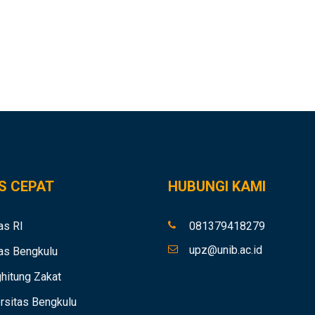
S CEPAT
HUBUNGI KAMI
as RI
081379418279
upz@unib.ac.id
as Bengkulu
hitung Zakat
rsitas Bengkulu