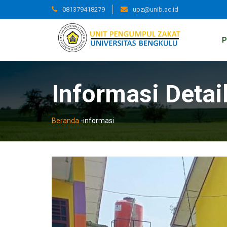
081379418279
upz@unib.ac.id
P
Informasi Detai
Beranda
-
informasi