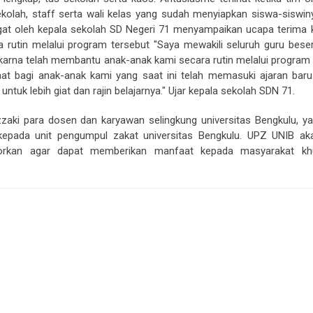
sekolah, staff serta wali kelas yang sudah menyiapkan siswa-siswin
at oleh kepala sekolah SD Negeri 71 menyampaikan ucapa terima 
rutin melalui program tersebut "Saya mewakili seluruh guru beser
karna telah membantu anak-anak kami secara rutin melalui program
faat bagi anak-anak kami yang saat ini telah memasuki ajaran bar
tuk lebih giat dan rajin belajarnya." Ujar kepala sekolah SDN 71.
aki para dosen dan karyawan selingkung universitas Bengkulu, ya
kepada unit pengumpul zakat universitas Bengkulu. UPZ UNIB ak
orkan agar dapat memberikan manfaat kepada masyarakat kh