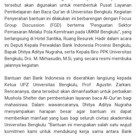
tersebut akan digunakan untuk membentuk Pusat Layanan
Pembelajaran dan Baca Qur'an di Universitas Bengkulu. Kegiatan
Penyerahan bantuan ini dilakukan ini berbarengan dengan Focus
Group Discussion (FGD) bertema “Penguatan Sektor
Pemasaran Melalui Pola Kemitraan pada UMKM Bengkulu”, yang
berlangsung di Hotel Santika, Ruang Besurek. Hadir dalam acara
ini Deputi Kepala Perwakilan Bank Indonesia Provinsi Bengkulu,
Bapak Dhitya Aditya Nugraha, serta Kepala Biro PPK Universitas
Bengkulu, Drs. M. Mirhasudin, M.Si, yang secara resmi membuka
jalannya kegiatan.
Bantuan dari Bank Indonesia ini diserahkan langsung kepada
Ketua UPZ Universitas Bengkulu, Prof. Agustin Zarkani.
Rencananya, dana tersebut akan dimanfaatkan untuk perbaikan
Mushola Shelter dan pembentukan layanan baca Al-Qur’an bagi
mahasiswa. Dalam wawancaranya, Dhitya Aditya Nugraha
menyampaikan harapan besar agar bantuan ini dapat
memberikan manfaat yang luas bagi seluruh civitas akademika
Universitas Bengkulu. "Bantuan ini merupakan salah satu wujud
komitmen kami untuk mendukung kerja sama antara Bank