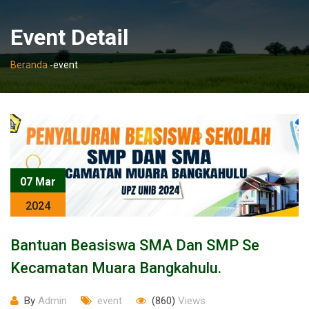
Event Detail
Beranda
-
event
07 Mar
2024
Bantuan Beasiswa SMA Dan SMP Se
Kecamatan Muara Bangkahulu.
By
Admin
event
(860)
Views